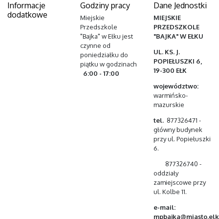
Informacje
Godziny pracy
Dane Jednostki
dodatkowe
Miejskie
MIEJSKIE
Przedszkole
PRZEDSZKOLE
"Bajka" w Ełku jest
"BAJKA" W EŁKU
czynne od
UL. KS. J.
poniedziałku do
POPIEŁUSZKI 6,
piątku w godzinach
19-300 EŁK
6:00 - 17:00
województwo:
warmińsko-
mazurskie
tel.
877326471 -
główny budynek
przy ul. Popiełuszki
6.
877326740 -
oddziały
zamiejscowe przy
ul. Kolbe 11.
e-mail:
mpbajka@miasto.elk